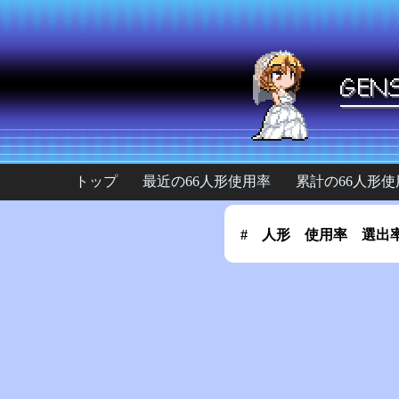
トップ
最近の66人形使用率
累計の66人形使
#
人形
使用率
選出