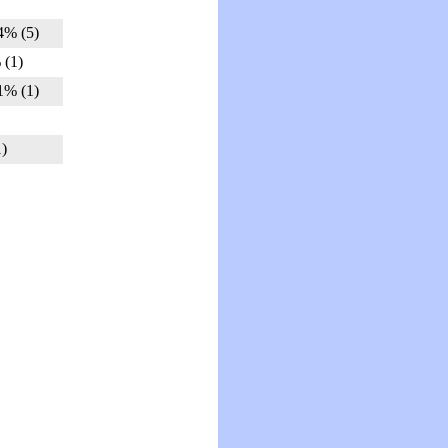
 (5)
(1)
 (1)
)