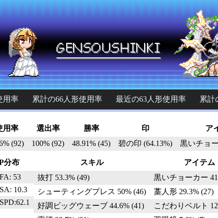
使用率
累計の66人形使用率
最近の63人形使用率
累計
使用率
選出率
勝率
印
ア
6% (92)
100% (92)
48.91% (45)
碧の印 (64.13%)
黒いチョーカー
P分布
スキル
アイテム
FA: 53
抜打 53.3% (49)
黒いチョーカー 41.3
SA: 10.3
シューティングプレス 50% (46)
藁人形 29.3% (27)
SPD:62.1
好調ビッグウェーブ 44.6% (41)
こだわりベルト 12% 