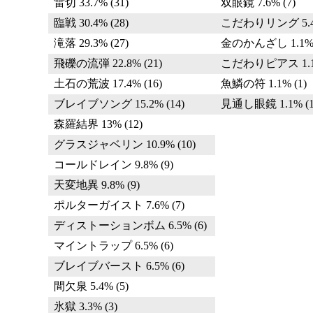
雷切 33.7% (31)
双眼鏡 7.6% (7)
臨戦 30.4% (28)
こだわりリング 5.4%
滝落 29.3% (27)
金のかんざし 1.1% 
飛礫の流弾 22.8% (21)
こだわりピアス 1.1%
土石の荒波 17.4% (16)
魚鱗の符 1.1% (1)
ブレイブソング 15.2% (14)
見通し眼鏡 1.1% (1
森羅結界 13% (12)
グラスジャベリン 10.9% (10)
コールドレイン 9.8% (9)
天変地異 9.8% (9)
ポルターガイスト 7.6% (7)
ディストーションボム 6.5% (6)
マイントラップ 6.5% (6)
ブレイブバースト 6.5% (6)
間欠泉 5.4% (5)
氷獄 3.3% (3)