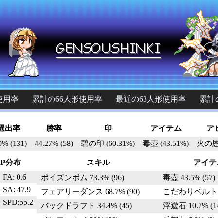
使用率
累計の66人形使用率
最近の63人形使用率
累計
選出率
勝率
印
アイテム
ア
0% (131)
44.27% (58)
碧の印 (60.31%)
毒壺 (43.51%)
火の恩恵
PP分布
スキル
アイテ
FA: 0.6
ポイズンボム 73.3% (96)
毒壺 43.5% (57)
SA: 47.9
フェアリーダンス 68.7% (90)
こだわりベルト 16
SPD:55.2
バックドラフト 34.4% (45)
浮遊石 10.7% (1