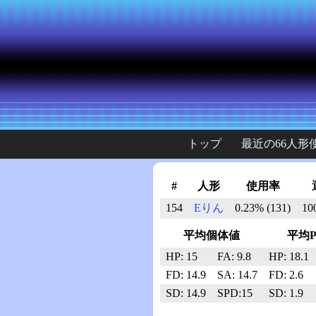
トップ
最近の66人形
#
人形
使用率
154
Eりん
0.23% (131)
10
平均個体値
平均
HP: 15
FA: 9.8
HP: 18.1
FD: 14.9
SA: 14.7
FD: 2.6
SD: 14.9
SPD:15
SD: 1.9