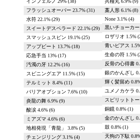
インフェルノ 29% (38)
兵糧丸 6.9% (9)
フラッシュオーバー 23.7% (31)
藁人形 6.1% (8)
None 3.1% (4)
水符 22.1% (29)
黒いチョーカー 2.
スイートデスペラード 22.1% (29)
ロザリオ 1.5% (
スマッシュスピン 19.1% (25)
青いピアス 1.5% 
アップビート 13.7% (18)
生命の符 1.5% (
応急手当 13% (17)
反骨の心得書 0.8
汚濁の牙 12.2% (16)
銀のかんざし 0.8
スピニングエア 11.5% (15)
輝く髪留め 0.8% 
テルミット 8.4% (11)
ユメノカケラ 0.8
バリアオプション 7.6% (10)
スピリットトーチ 0
炎龍の舞 6.9% (9)
銅鏡 0.8% (1)
酸涙 4.6% (6)
金のかんざし 0.8
ミアズマ 4.6% (6)
鼓 0.8% (1)
地相発現「青龍」 3.8% (5)
天狗の下駄 0.8% 
チェンジリング 3.1% (4)