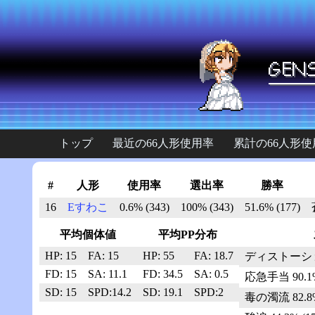
トップ
最近の66人形使用率
累計の66人形使
#
人形
使用率
選出率
勝率
16
Eすわこ
0.6% (343)
100% (343)
51.6% (177)
平均個体値
平均PP分布
HP: 15
FA: 15
HP: 55
FA: 18.7
ディストーションボ
FD: 15
SA: 11.1
FD: 34.5
SA: 0.5
応急手当 90.1%
SD: 15
SPD:14.2
SD: 19.1
SPD:2
毒の濁流 82.8%