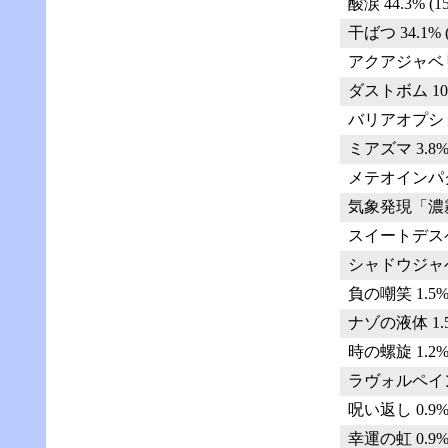
酸涙 44.3% (15
干ばつ 34.1% (
アクアジャベリン 
ダストボム 10.5
バリアオプション 
ミアズマ 3.8% 
メテオインパクト 
気象発現「濃霧」
スイートデスペラ
シャドウジャベリ
負の嘲笑 1.5% 
ナゾの液体 1.5%
時の螺旋 1.2% 
ラヴォルペイン 1
呪い返し 0.9% 
幸運の虹 0.9% 