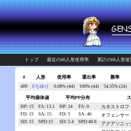
トップ
最近の66人形使用率
累計の66人形使
#
人形
使用率
選出率
勝率
409
Eちゆり
0.08% (44)
100% (44)
54.55% (24)
平均個体値
平均PP分布
HP: 15
FA: 13.1
HP: 24
FA: 0
カタストロフィ 7
FD: 15
SA: 15
FD: 5
SA: 46
オフェンサートラ
SD: 15
SPD:15
SD: 5.4
SPD:40.8
アクアソニック 4