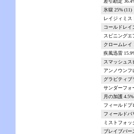
差引勘定 36.4% 
氷獄 25% (11)
レイジィミスト 1
コールドレイン 1
スピニングエア 1
クロームレイ 15.
疾風迅雷 15.9%
スマッシュスピン 
アンノウンフレア 
グラビティブラスト
サンダーフォース 
月の加護 4.5% 
フィールドプロテ
フィールドバリア 
ミストフォッグ 2
ブレイブバースト 