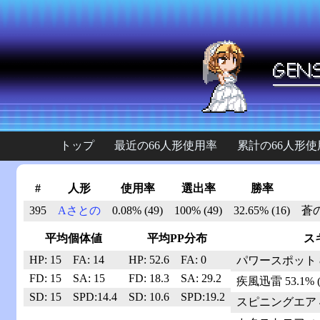
トップ
最近の66人形使用率
累計の66人形使
#
人形
使用率
選出率
勝率
395
Aさとの
0.08% (49)
100% (49)
32.65% (16)
蒼の
平均個体値
平均PP分布
ス
HP: 15
FA: 14
HP: 52.6
FA: 0
パワースポット 81.
FD: 15
SA: 15
FD: 18.3
SA: 29.2
疾風迅雷 53.1% (
SD: 15
SPD:14.4
SD: 10.6
SPD:19.2
スピニングエア 46.