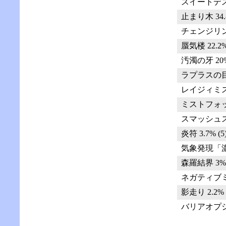
スイートデスペ
止まり木 34.8
チェンジリング 
蜃気楼 22.2% 
汚濁の牙 20% 
ラプラスの目 1
レイジィミスト 
ミストフォッグ 
スマッシュスピン
炎符 3.7% (5
気象発現「濃霧」
森羅結界 3% 
ネガティブミス
影走り 2.2% (
バリアオプション