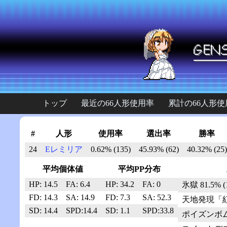
トップ
最近の66人形使用率
累計の66人形使
#
人形
使用率
選出率
勝率
24
Eレミリア
0.62% (135)
45.93% (62)
40.32% (25)
平均個体値
平均PP分布
HP: 14.5
FA: 6.4
HP: 34.2
FA: 0
氷獄 81.5% (
FD: 14.3
SA: 14.9
FD: 7.3
SA: 52.3
天地発現「紅霧」
SD: 14.4
SPD:14.4
SD: 1.1
SPD:33.8
ポイズンボム 5