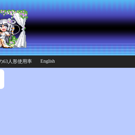
English
の63人形使用率