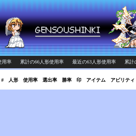
使用率
累計の66人形使用率
最近の63人形使用率
累計
#
人形
使用率
選出率
勝率
印
アイテム
アビリティ