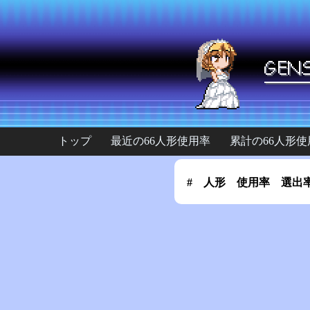
トップ
最近の66人形使用率
累計の66人形使
#
人形
使用率
選出