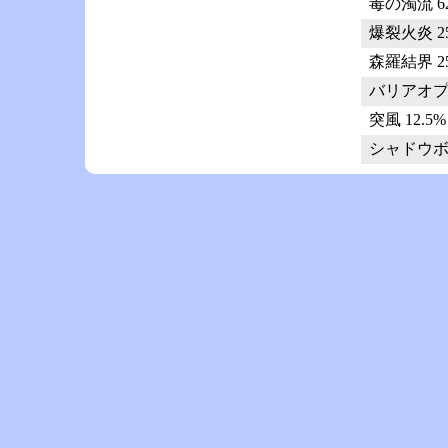
毒の濁流 62.
爆裂火炎 25%
森羅結界 25%
バリアオプシ
突風 12.5% 
シャドウボム 