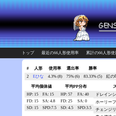
トップ
最近の66人形使用率
累計の66人形使
#
人形
使用率
選出率
勝率
2
Eひな
4.3% (8)
75% (6)
83.33% (5)
紅の印 
平均個体値
平均PP分布
HP: 15
FA: 15
HP: 57
FA: 40
ドレインシード
FD: 15
SA: 4.8
FD: 25
SA: 0
ホーリーフレア
SD: 15
SPD:7.5
SD: 4.5
SPD:3.5
チェンジリング