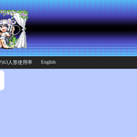
English
の63人形使用率