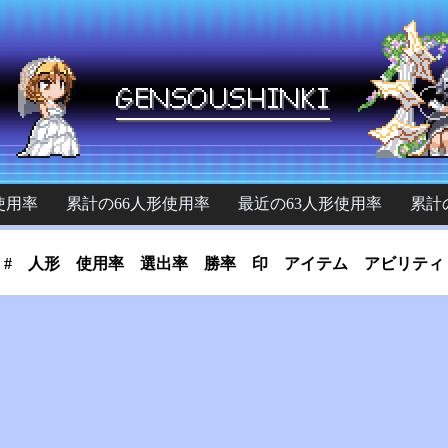
使用率
累計の66人形使用率
最近の63人形使用率
累計
#
人形
使用率
選出率
勝率
印
アイテム
アビリティ